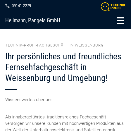
09141 2279
Hellmann, Pangels GmbH
TECHNIK-PROFI-FACHGESCHÄFT IN WEISSENBURG
Ihr persönliches und freundliches
Fernsehfachgeschäft in
Weissenburg und Umgebung!
Wissenswertes über uns:
Als inhabergeführtes, traditionsreiches Fachgeschäft
versorgen wir unsere Kunden mit hochwertigen Produkten aus
der Welt der Unterhaltungselektronik und Satellitentechnik.